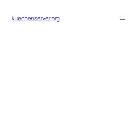
Skip
to
kuechenserver.org
content