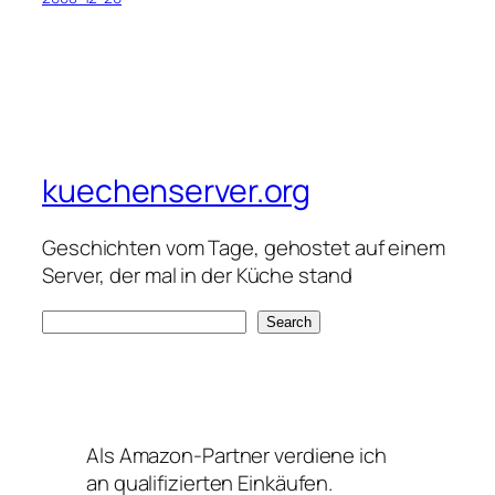
kuechenserver.org
Geschichten vom Tage, gehostet auf einem
Server, der mal in der Küche stand
S
Search
e
a
r
c
Als Amazon-Partner verdiene ich
h
an qualifizierten Einkäufen.