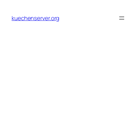
Skip
to
kuechenserver.org
content