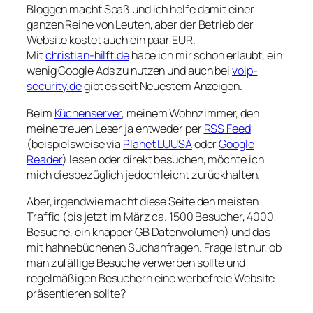
Bloggen macht Spaß und ich helfe damit einer
ganzen Reihe von Leuten, aber der Betrieb der
Website kostet auch ein paar EUR.
Mit
christian-hilft.de
habe ich mir schon erlaubt, ein
wenig Google Ads zu nutzen und auch bei
voip-
security.de
gibt es seit Neuestem Anzeigen.
Beim
Küchenserver
, meinem Wohnzimmer, den
meine treuen Leser ja entweder per
RSS Feed
(beispielsweise via
Planet LUUSA
oder
Google
Reader
) lesen oder direkt besuchen, möchte ich
mich diesbezüglich jedoch leicht zurückhalten.
Aber, irgendwie macht diese Seite den meisten
Traffic (bis jetzt im März ca. 1500 Besucher, 4000
Besuche, ein knapper GB Datenvolumen) und das
mit hahnebüchenen Suchanfragen. Frage ist nur, ob
man zufällige Besuche verwerben sollte und
regelmäßigen Besuchern eine werbefreie Website
präsentieren sollte?