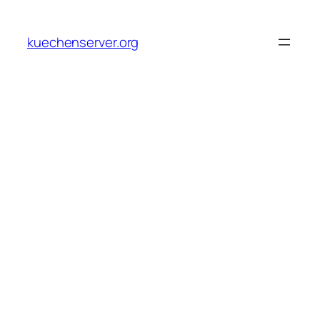
Skip
to
kuechenserver.org
content