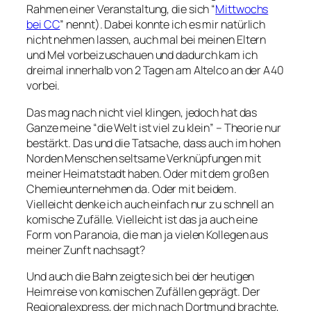
Rahmen einer Veranstaltung, die sich “
Mittwochs
bei CC
” nennt). Dabei konnte ich es mir natürlich
nicht nehmen lassen, auch mal bei meinen Eltern
und Mel vorbeizuschauen und dadurch kam ich
dreimal innerhalb von 2 Tagen am Altelco an der A40
vorbei.
Das mag nach nicht viel klingen, jedoch hat das
Ganze meine “die Welt ist viel zu klein” – Theorie nur
bestärkt. Das und die Tatsache, dass auch im hohen
Norden Menschen seltsame Verknüpfungen mit
meiner Heimatstadt haben. Oder mit dem großen
Chemieunternehmen da. Oder mit beidem.
Vielleicht denke ich auch einfach nur zu schnell an
komische Zufälle. Vielleicht ist das ja auch eine
Form von Paranoia, die man ja vielen Kollegen aus
meiner Zunft nachsagt?
Und auch die Bahn zeigte sich bei der heutigen
Heimreise von komischen Zufällen geprägt. Der
Regionalexpress, der mich nach Dortmund brachte,