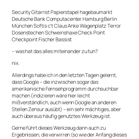
Security Gitarrist Papierstapel hagebaumarkt
Deutsche Bank Computacenter Hamburg Berlin
München Softis c’t Claus Anke Wagenplatz Terror
Dosenstechen Schweinshaxe Check Point
Checkpoint Fischer Bassist
– was hat das alles miteinander zu tun?
nix.
Allerdings habe ich in den letzten Tagen gelernt,
dass Google – die inzwischen sogar das
amerikanische Fernsehprogramm durchsuchbar
machen (indizieren wäre hier leicht
mißverständlich, auch wenn Google an anderen
Stellen Zensur ausübt) – ein sehr mächtiges, aber
auch überaus häufig genutztes Werkzeug ist.
Gerne führt dieses Werkzeug dann auch zu
Ergebnissen, die verwirren (so wie der Anfang dieses