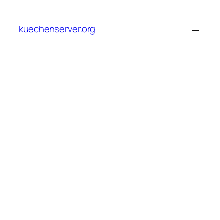
Skip
to
kuechenserver.org
content