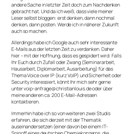
andere Sache in letzter Zeit doch zum Nachdenken
gebracht hat. Und da ich weiß, dass viele meiner
Leser selbst bloggen: erst denken, dann nochmal
denken, dann posten. Werde ich in näherer Zukunft
auch so machen.
Allerdings habe ich Google auch sehr interessante
E-Mails aus der letzten Zeit zu verdanken. Daher
hier – mit der Hoffnung, dass es gespidert wird: Falls
Ihr Euch durch Zufall oder Zwang (Seminararbeit,
Hausarbeit, Diplomarbeit, Ausarbeitung) für das
Thema Voice over IP (kurz VoIP) und Sicherheit oder
Security interessiert, könnt Ihr mich sehr gerne
unter
voip-anfrage@christianlouis.de
oder über
meine anderen ca. 200 E-Mail-Adressen
kontaktieren.
Immerhin habe ich so von weiteren zwei Studis
erfahren, die sich derzeit mit der Thematik
auseinandersetzen (einer davon bei einem IT-
Spinoff eines deutschen Chemiekonzerns, die