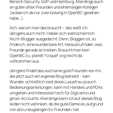
Bereich Security, VoIP und Hamburg. Allerdings auch
an guten alten Freunden und ehemaligen Kollegen
(wobei ich da nur zwei bislang in OpenBC gesehen
habe…).
Ach, warum man das braucht – das weiß ich
übrigens auch nicht. Haben sich wahrscheinlich
Nicht-Blogger ausgedacht. Denn, Bloggen ist, so
finde ich, eine wunderbare Art, herauszufinden, was
Freunde gerade so treiben. Braucht man kein
OpenBC zu. planet.*clique*.org reicht da
vollkommen aus.
übrigens findet das auch eine gute Freundin von mir,
die jetzt auch ein eigenes Blog betreibt – kein
Wunder, schließlich liest diese Luxusfrau ja auch
Bedienungsanleitungen, kann mit Handies und PDAs
umgehen und interessiert sich für Digicams und
gmail-Accounts. Allerdings kann ich auf dieses Blog
leider nicht verlinken, da die gute Dame es, aufgrund
von allzu neugierigen Ex-Freunden, hat