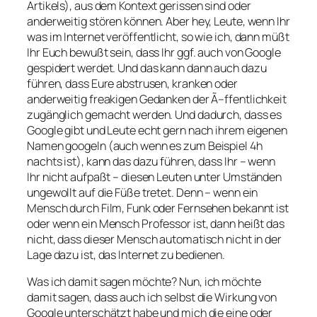
Artikels), aus dem Kontext gerissen sind oder
anderweitig stören können. Aber hey, Leute, wenn Ihr
was im Internet veröffentlicht, so wie ich, dann müßt
Ihr Euch bewußt sein, dass Ihr ggf. auch von Google
gespidert werdet. Und das kann dann auch dazu
führen, dass Eure abstrusen, kranken oder
anderweitig freakigen Gedanken der Ã–ffentlichkeit
zugänglich gemacht werden. Und dadurch, dass es
Google gibt und Leute echt gern nach ihrem eigenen
Namen googeln (auch wenn es zum Beispiel 4h
nachts ist), kann das dazu führen, dass Ihr – wenn
Ihr nicht aufpaßt – diesen Leuten unter Umständen
ungewollt auf die Füße tretet. Denn – wenn ein
Mensch durch Film, Funk oder Fernsehen bekannt ist
oder wenn ein Mensch Professor ist, dann heißt das
nicht, dass dieser Mensch automatisch nicht in der
Lage dazu ist, das Internet zu bedienen.
Was ich damit sagen möchte? Nun, ich möchte
damit sagen, dass auch ich selbst die Wirkung von
Google unterschätzt habe und mich die eine oder