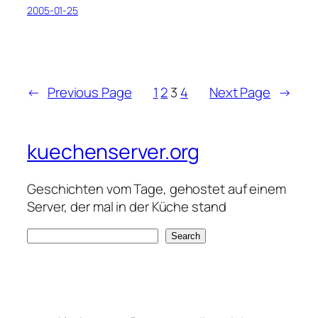
2005-01-25
←
Previous Page
1
2
3
4
Next Page
→
kuechenserver.org
Geschichten vom Tage, gehostet auf einem
Server, der mal in der Küche stand
S
Search
e
a
r
c