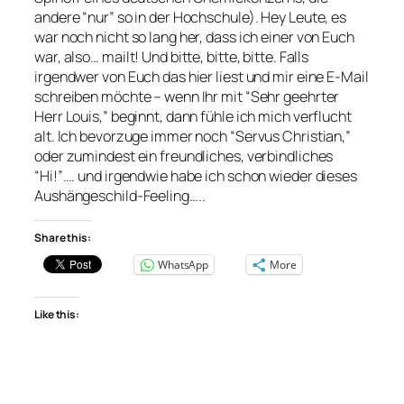
andere “nur” so in der Hochschule). Hey Leute, es
war noch nicht so lang her, dass ich einer von Euch
war, also… mailt! Und bitte, bitte, bitte. Falls
irgendwer von Euch das hier liest und mir eine E-Mail
schreiben möchte – wenn Ihr mit “Sehr geehrter
Herr Louis,” beginnt, dann fühle ich mich verflucht
alt. Ich bevorzuge immer noch “Servus Christian,”
oder zumindest ein freundliches, verbindliches
“Hi!”…. und irgendwie habe ich schon wieder dieses
Aushängeschild-Feeling…..
Share this:
WhatsApp
More
Like this: