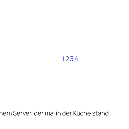
1
2
3
4
em Server, der mal in der Küche stand