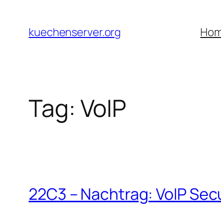
Skip
to
kuechenserver.org
Ho
content
Tag:
VoIP
22C3 – Nachtrag: VoIP Secu