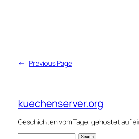
←
Previous Page
kuechenserver.org
Geschichten vom Tage, gehostet auf ein
S
Search