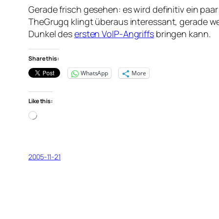
Gerade frisch gesehen: es wird definitiv ein paa
TheGrugq klingt überaus interessant, gerade wen
Dunkel des
ersten VoIP-Angriffs
bringen kann.
Share this:
WhatsApp
More
Like this:
Loading…
2005-11-21