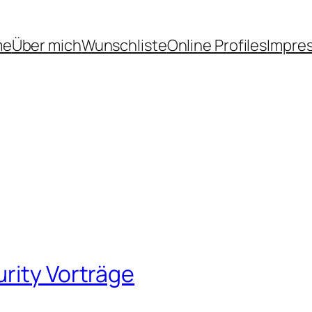
me
Über mich
Wunschliste
Online Profiles
Impre
rity Vorträge