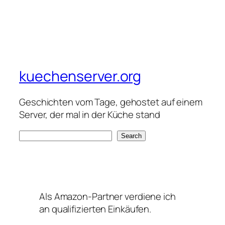
kuechenserver.org
Geschichten vom Tage, gehostet auf einem
Server, der mal in der Küche stand
S
Search
e
a
r
c
Als Amazon-Partner verdiene ich
h
an qualifizierten Einkäufen.