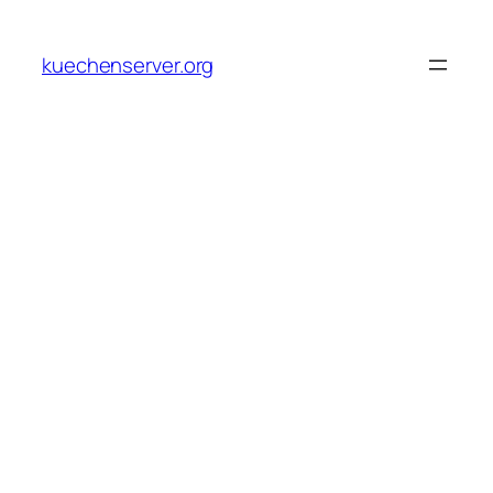
Skip
to
kuechenserver.org
content