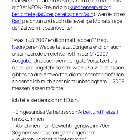
mal wieder in anderen Blogs. Und da ich ebenfalls
großer NEON-Freund bin (
kuechenserver.org
berichtete
darüber
bereits
mehrfach
), werde ich es
Rari
gleichtun und auch die jeweilige Monatsfrage
der Zeitschrift beantworten.
“Was muß 2007 endlich mal klappen?” fragt
Neon
(deren Webseite jetzt übrigens endlich auch
unter neon.de erreichbar ist) in der
01/2007 –
Ausgabe
. Und auch wenn ich gute Vorsätze fürs
neue Jahr ungefähr so sehr wie Fußpilz leiden kann,
gibt es da drei Antworten, die mir spontan einfallen,
an denen ich mich aber nicht unbedingt am 1.1.2008
messen lassen möchte.
Ich teile sie dennoch mit Euch:
– Ein gesundes Verhältnis von
Arbeit und Freizeit
hinbekommen
– Abnehmen – ein Gewicht irgendwo im 70er
Segment wäre schon ganz angenehm
– In Hamburg richtig “ankommen”