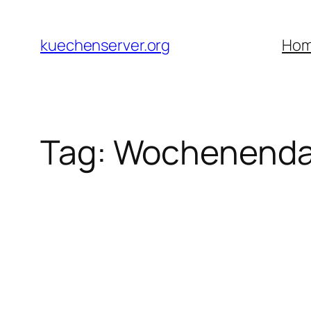
Skip
to
kuechenserver.org
Ho
content
Tag:
Wochenenda