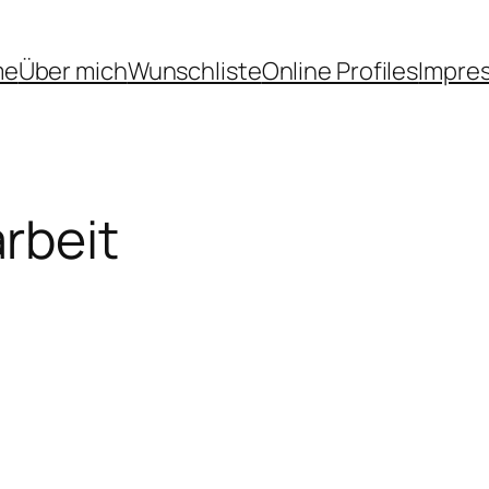
me
Über mich
Wunschliste
Online Profiles
Impre
rbeit