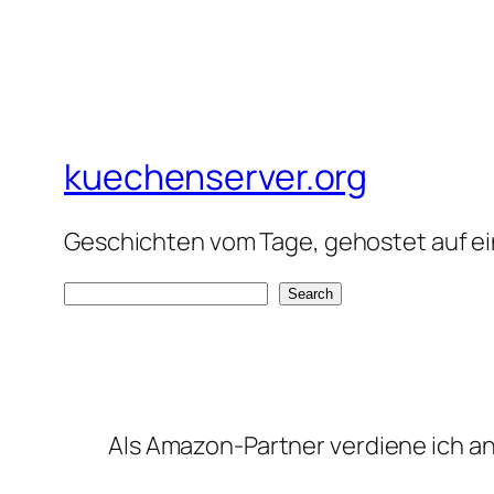
kuechenserver.org
Geschichten vom Tage, gehostet auf ein
S
Search
e
a
r
c
Als Amazon-Partner verdiene ich an 
h