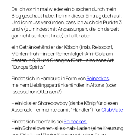
Da ich vorhin mal wieder ein bisschen durch mein
Blog geschaut habe, fiel mir dieser Eintrag doch auf.
Und ich muss verkünden, dass ich auch die Punkte 3
und 4 (zumindest mit Anpassungen, die ich derzeit
gar nicht schlecht finde) erfüllt habe:
ein Getränkehändler der Kölsch (insb. Reissdorf,
Mühlen, früh – in der Reihenfolge), Afri-Cola am
Besten in 0,2l und Orangina führt – also sone Art
“Europe Spirits”
Findet sich in Hamburg in Form von
Reineckes
,
meinem Lieblingsgetränkehändler in Altona (oder
isses schon Ottensen?)
–
ein lokaler Shorecowboy (danke König für diesen
Ausdruck – er meinte damit “Händler”) für
ClubMate
Findet sich ebenfalls bei
Reineckes.
– ein Schreibwaren-alles-hab-Laden (eine Kreuzung
aus Orloff und Papierlädchen mit einer Prise