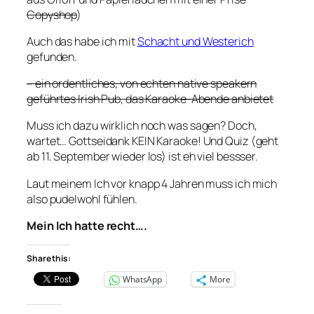
Copyshop
)
Auch das habe ich mit
Schacht und Westerich
gefunden.
– ein ordentliches, von echten native speakern
geführtes Irish Pub, das Karaoke-Abende anbietet
Muss ich dazu wirklich noch was sagen? Doch,
wartet… Gottseidank KEIN Karaoke! Und Quiz (geht
ab 11. September wieder los) ist eh viel bessser.
Laut meinem Ich vor knapp 4 Jahren muss ich mich
also pudelwohl fühlen.
Mein Ich hatte recht….
Share this:
WhatsApp
More