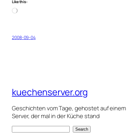
Like this:
Loading…
2008-09-04
kuechenserver.org
Geschichten vom Tage, gehostet auf einem
Server, der mal in der Küche stand
S
Search
e