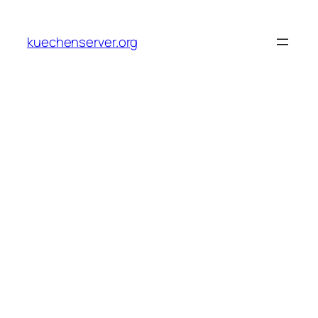
Skip
to
kuechenserver.org
content