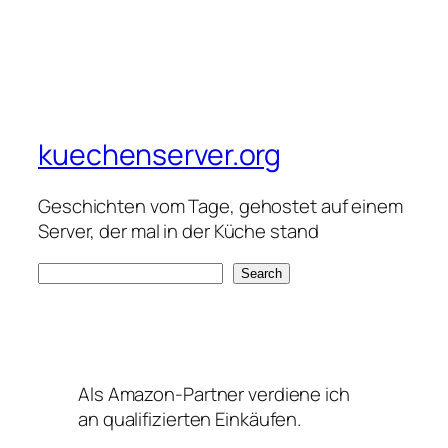
kuechenserver.org
Geschichten vom Tage, gehostet auf einem
Server, der mal in der Küche stand
S
Search
e
a
r
c
Als Amazon-Partner verdiene ich
h
an qualifizierten Einkäufen.