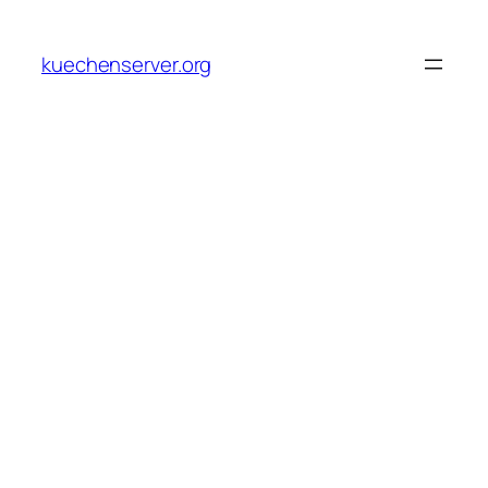
Skip
to
kuechenserver.org
content