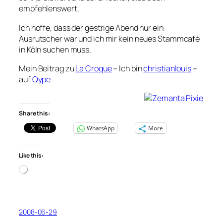
empfehlenswert.
Ich hoffe, dass der gestrige Abend nur ein
Ausrutscher war und ich mir kein neues Stammcafé
in Köln suchen muss.
Mein Beitrag zu
La Croque
– Ich bin
christianlouis
–
auf
Qype
Share this:
WhatsApp
More
Like this:
Loading…
2008-06-29