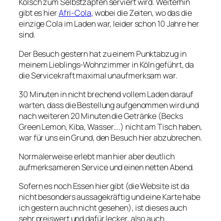
Kölsch zum Selbstzapfen serviert wird. Weiterhin
gibt es hier
Afri-Cola
, wobei die Zeiten, wo das die
einzige Cola im Laden war, leider schon 10 Jahre her
sind.
Der Besuch gestern hat zu einem Punktabzug in
meinem Lieblings-Wohnzimmer in Köln geführt, da
die Servicekraft maximal unaufmerksam war.
30 Minuten in nicht brechend vollem Laden darauf
warten, dass die Bestellung aufgenommen wird und
nach weiteren 20 Minuten die Getränke (Becks
Green Lemon, Kiba, Wasser….) nicht am Tisch haben,
war für uns ein Grund, den Besuch hier abzubrechen.
Normalerweise erlebt man hier aber deutlich
aufmerksameren Service und einen netten Abend.
Sofern es noch Essen hier gibt (die Website ist da
nicht besonders aussagekräftig und eine Karte habe
ich gestern auch nicht gesehen), ist dieses auch
sehr preiswert und dafür lecker, also auch