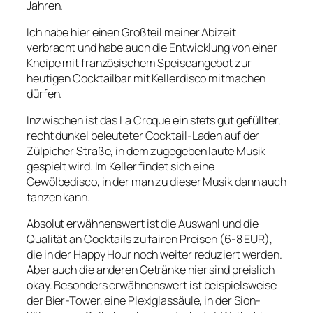
Jahren.
Ich habe hier einen Großteil meiner Abizeit
verbracht und habe auch die Entwicklung von einer
Kneipe mit französischem Speiseangebot zur
heutigen Cocktailbar mit Kellerdisco mitmachen
dürfen.
Inzwischen ist das La Croque ein stets gut gefüllter,
recht dunkel beleuteter Cocktail-Laden auf der
Zülpicher Straße, in dem zugegeben laute Musik
gespielt wird. Im Keller findet sich eine
Gewölbedisco, in der man zu dieser Musik dann auch
tanzen kann.
Absolut erwähnenswert ist die Auswahl und die
Qualität an Cocktails zu fairen Preisen (6-8 EUR),
die in der Happy Hour noch weiter reduziert werden.
Aber auch die anderen Getränke hier sind preislich
okay. Besonders erwähnenswert ist beispielsweise
der Bier-Tower, eine Plexiglassäule, in der Sion-