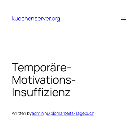
Skip
to
kuechenserver.org
content
Temporäre-
Motivations-
Insuffizienz
Written by
admin
in
Diplomarbeits-Tagebuch