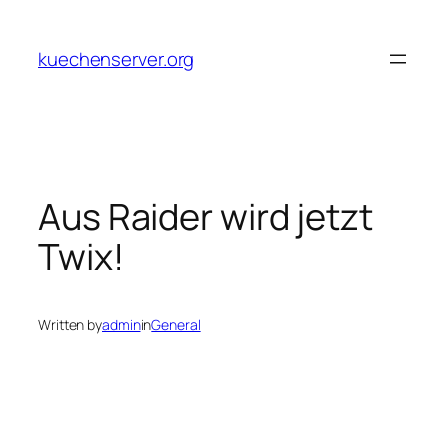
Skip
to
kuechenserver.org
content
Aus Raider wird jetzt
Twix!
Written by
admin
in
General