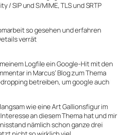
rity / SIP und S/MIME, TLS und SRTP
lomarbeit so gesehen und erfahren
etails verrät
 meinem Logfile ein Google-Hit mit den
Kommentar in Marcus’ Blog zum Thema
medropping betreiben, um google auch
angsam wie eine Art Gallionsfigur im
s Interesse an diesem Thema hat und mir
tnisstand nämlich schon ganze drei
zt nicht so wirklich viel…