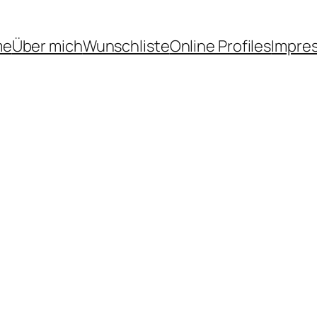
me
Über mich
Wunschliste
Online Profiles
Impre