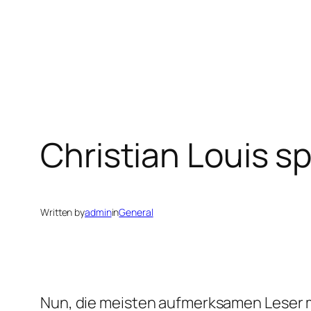
Christian Louis s
Written by
admin
in
General
Nun, die meisten aufmerksamen Leser m