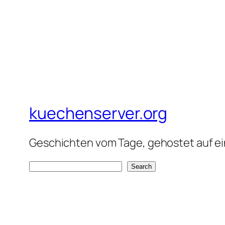
kuechenserver.org
Geschichten vom Tage, gehostet auf ein
S
Search
e
a
r