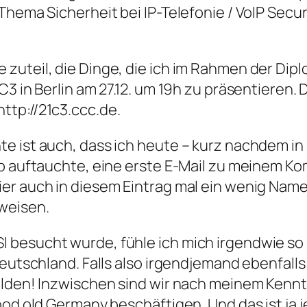
Thema Sicherheit bei IP-Telefonie / VoIP Secu
zuteil, die Dinge, die ich im Rahmen der Dip
3 in Berlin am 27.12. um 19h zu präsentieren. D
ttp://21c3.ccc.de.
e ist auch, dass ich heute – kurz nachdem in
ip auftauchte, eine erste E-Mail zu meinem 
ier auch in diesem Eintrag mal ein wenig Na
weisen.
besucht wurde, fühle ich mich irgendwie so l
Deutschland. Falls also irgendjemand ebenfall
elden! Inzwischen sind wir nach meinem Kenn
od old Germany beschäftigen. Und das ist ja jet