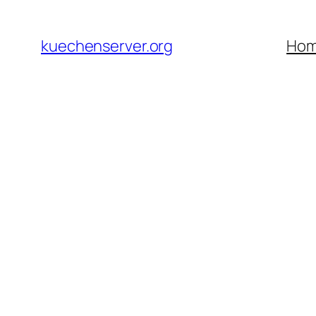
Skip
to
kuechenserver.org
Ho
content