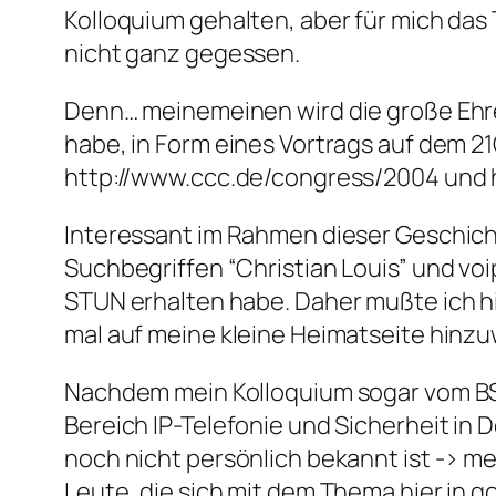
Kolloquium gehalten, aber für mich das 
nicht ganz gegessen.
Denn… meinemeinen wird die große Ehre 
habe, in Form eines Vortrags auf dem 21C
http://www.ccc.de/congress/2004 und h
Interessant im Rahmen dieser Geschicht
Suchbegriffen “Christian Louis” und vo
STUN erhalten habe. Daher mußte ich h
mal auf meine kleine Heimatseite hinzu
Nachdem mein Kolloquium sogar vom BSI 
Bereich IP-Telefonie und Sicherheit in 
noch nicht persönlich bekannt ist -> m
Leute, die sich mit dem Thema hier in go