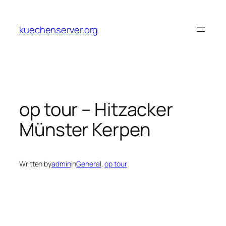
Skip
to
kuechenserver.org
content
op tour – Hitzacker
Münster Kerpen
Written by
admin
in
General
, 
op tour