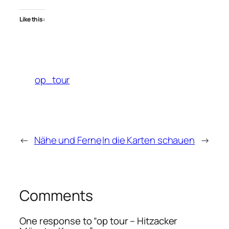
Like this:
op_tour
←
Nähe und Ferne
In die Karten schauen
→
Comments
One response to “op tour – Hitzacker