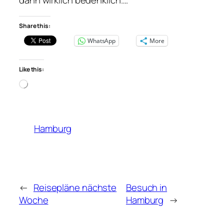
dann wirklich bedenklich….
Share this:
WhatsApp
More
Like this:
Loading…
Hamburg
←
Reisepläne nächste
Besuch in
Woche
Hamburg
→