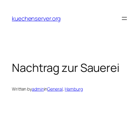
Skip
to
kuechenserver.org
content
Nachtrag zur Sauerei
Written by
admin
in
General
, 
Hamburg