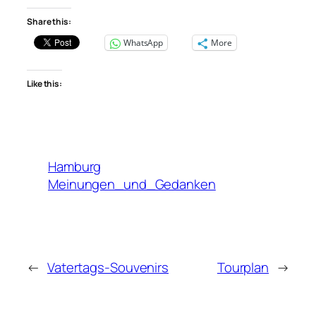
Share this:
WhatsApp
More
Like this:
Hamburg
Meinungen_und_Gedanken
←
Vatertags-Souvenirs
Tourplan
→