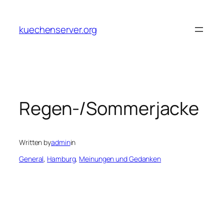
Skip
to
kuechenserver.org
content
Regen-/Sommerjacke
Written by
admin
in
General
, 
Hamburg
, 
Meinungen und Gedanken