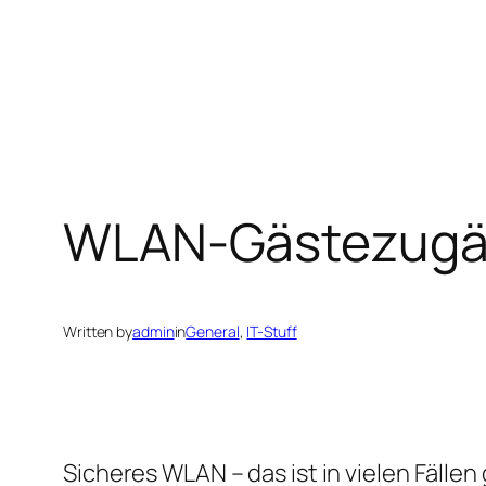
WLAN-Gästezug
Written by
admin
in
General
, 
IT-Stuff
Sicheres WLAN – das ist in vielen Fäll