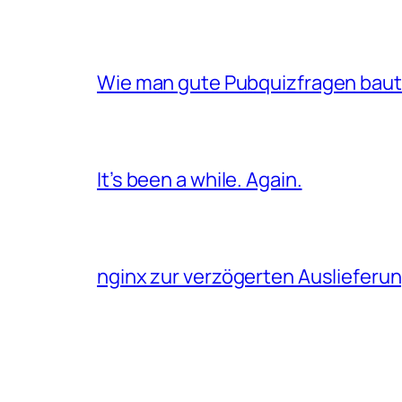
Wie man gute Pubquizfragen baut 
It’s been a while. Again.
nginx zur verzögerten Auslieferu