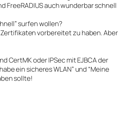
A und FreeRADIUS auch wunderbar schnell
nell” surfen wollen?
 Zertifikaten vorbereitet zu haben. Aber
und CertMK oder IPSec mit EJBCA der
 habe ein sicheres WLAN” und “Meine
ben sollte!