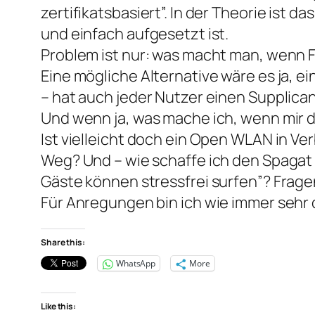
zertifikatsbasiert”. In der Theorie ist
und einfach aufgesetzt ist.
Problem ist nur: was macht man, wenn 
Eine mögliche Alternative wäre es ja, e
– hat auch jeder Nutzer einen Supplic
Und wenn ja, was mache ich, wenn mir 
Ist vielleicht doch ein Open WLAN in 
Weg? Und – wie schaffe ich den Spagat
Gäste können stressfrei surfen”? Frage
Für Anregungen bin ich wie immer sehr
Share this:
WhatsApp
More
Like this: