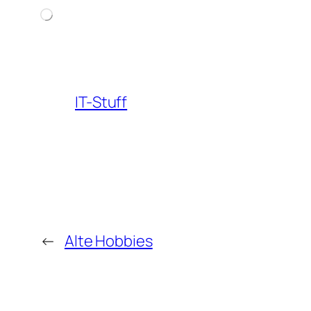
Loading…
IT-Stuff
←
Alte Hobbies