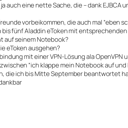
 das ja auch eine nette Sache, die – dank EJBC
Freunde vorbeikommen, die auch mal “eben sch
in bis fünf Aladdin eToken mit entsprechenden
ant auf seinem Notebook?
die eToken ausgehen?
Verbindung mit einer VPN-Lösung ala OpenVPN 
 zwischen “ich klappe mein Notebook auf und
n, die ich bis Mitte September beantwortet ha
 dankbar