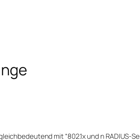
änge
en gleichbedeutend mit “802.1x und n RADIUS-S