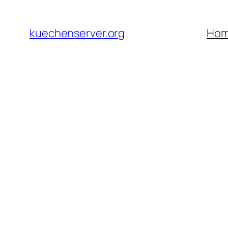
Skip
to
kuechenserver.org
Ho
content