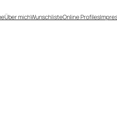
me
Über mich
Wunschliste
Online Profiles
Impre