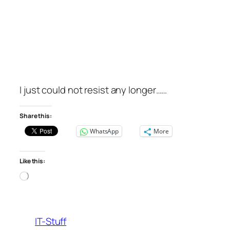
I just could not resist any longer……
Share this:
WhatsApp
More
Like this:
Loading…
IT-Stuff