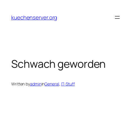
Skip
to
kuechenserver.org
content
Schwach geworden
Written by
admin
in
General
, 
IT-Stuff