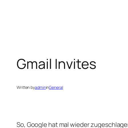
Gmail Invites
Written by
admin
in
General
So, Google hat mal wieder zugeschlagen.