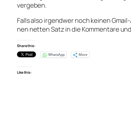
vergeben.
Falls also irgendwer noch keinen Gmail
nen netten Satz in die Kommentare und 
Share this:
WhatsApp
More
Like this: