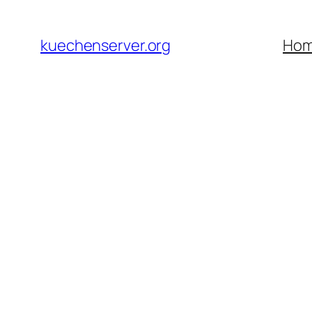
Skip
to
kuechenserver.org
Ho
content