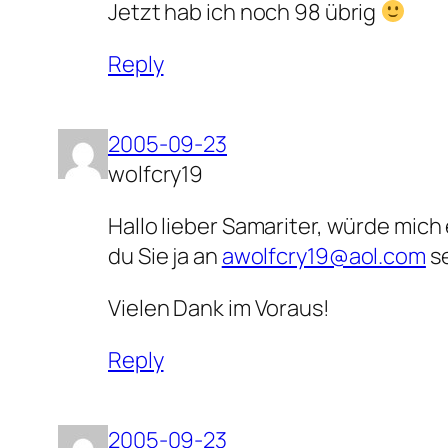
Jetzt hab ich noch 98 übrig
Reply
2005-09-23
wolfcry19
Hallo lieber Samariter, würde mich
du Sie ja an
awolfcry19@aol.com
s
Vielen Dank im Voraus!
Reply
2005-09-23