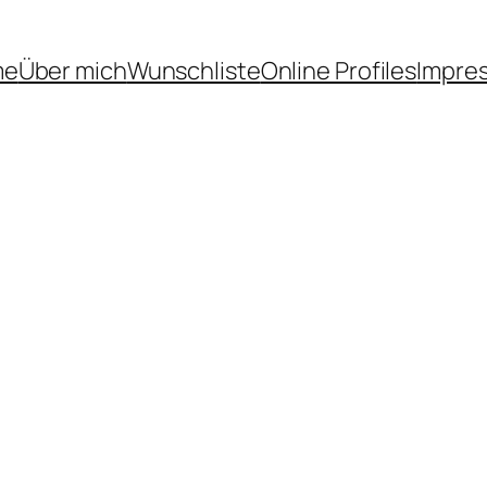
me
Über mich
Wunschliste
Online Profiles
Impre