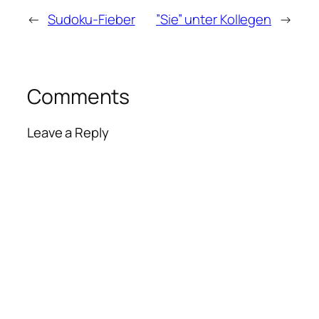
←
Sudoku-Fieber
”Sie” unter Kollegen
→
Comments
Leave a Reply