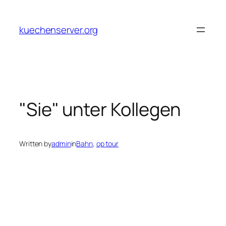
Skip
to
kuechenserver.org
content
"Sie" unter Kollegen
Written by
admin
in
Bahn
, 
op tour