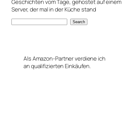
Geschichten vom Tage, gehostet auf einem
Server, der mal in der Küche stand
S
Search
e
a
r
c
Als Amazon-Partner verdiene ich
h
an qualifizierten Einkäufen.