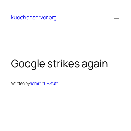
Skip
to
kuechenserver.org
content
Google strikes again
Written by
admin
in
IT-Stuff