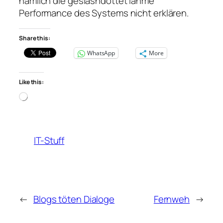
nämlich die geslashdottet lahme
Performance des Systems nicht erklären.
Share this:
WhatsApp
More
Like this:
Loading…
IT-Stuff
←
Blogs töten Dialoge
Fernweh
→