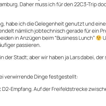
 Hamburg. Daher muss ich für den 22C3-Trip d
ing, habe ich die Gelegenheit genutzt und ein
pendelt nämlich jobtechnisch gerade für ein Pr
r beiden in Anzügen beim “Business Lunch”
U
ufiger passieren.
n der Stadt; aber wir haben ja Lars dabei, der 
i verwirrende Dinge festgestellt:
t D2-Empfang. Auf der Freifeldstrecke zwisch