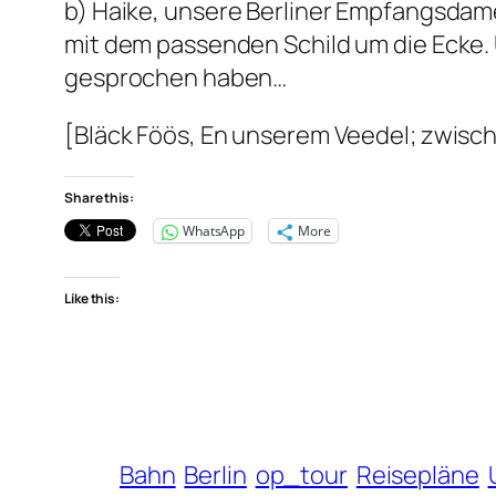
b) Haike, unsere Berliner Empfangsdam
mit dem passenden Schild um die Ecke. 
gesprochen haben…
[Bläck Föös, En unserem Veedel; zwis
Share this:
WhatsApp
More
Like this:
Bahn
Berlin
op_tour
Reisepläne