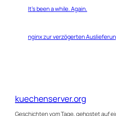
It’s been a while. Again.
nginx zur verzögerten Auslieferu
kuechenserver.org
Geschichten vom Tage, gehostet auf ein