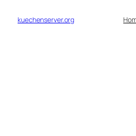
Skip
to
kuechenserver.org
Ho
content