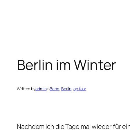
Berlin im Winter
Written by
admin
in
Bahn
, 
Berlin
, 
op tour
Nachdem ich die Tage mal wieder für ein