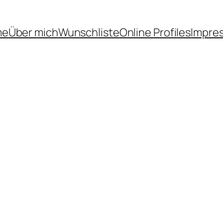
me
Über mich
Wunschliste
Online Profiles
Impre