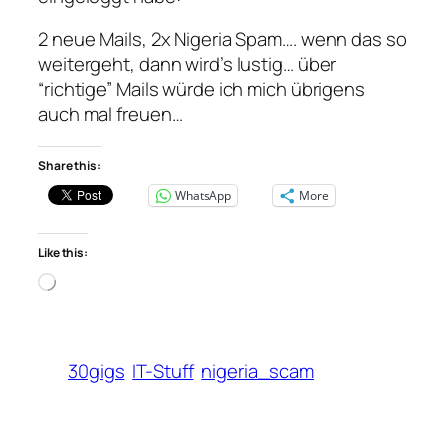
2 neue Mails, 2x Nigeria Spam…. wenn das so
weitergeht, dann wird’s lustig… über
“richtige” Mails würde ich mich übrigens
auch mal freuen…
Share this:
WhatsApp
More
Like this:
Loading…
30gigs
IT-Stuff
nigeria_scam