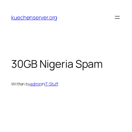
Skip
to
kuechenserver.org
content
30GB Nigeria Spam
Written by
admin
in
IT-Stuff