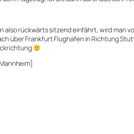
n also rückwärts sitzend einfährt, wird man v
h über Frankfurt Flughafen in Richtung Stuttg
Rückrichtung
h Mannheim]