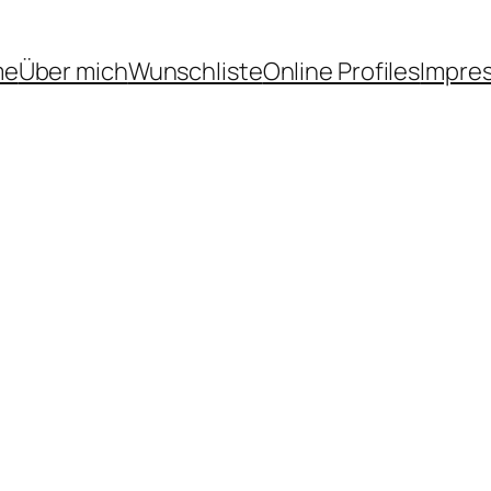
me
Über mich
Wunschliste
Online Profiles
Impre