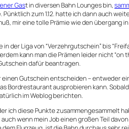
ener Gas
t in diversen Bahn Lounges bin,
sam
 Pünktlich zum 1.12. hatte ich dann auch wei
 mir eine tolle Prämie wie den übergang in d
e in der Liga von “Verzehrgutschein” bis “Frei
erdem kann man die Prämen leider nicht “on th
Gutschein dafür beantragen.
ür einen Gutschein entscheiden – entweder ei
as Bordrestaurant ausprobieren kann. Sobald 
atürlich im Weblog berichten.
ir der ich diese Punkte zusammengesammelt ha
 auch wenn mein Job einen großen Teil davon 
dem Flugzeug, ist die Bahn durchaus sehr rei