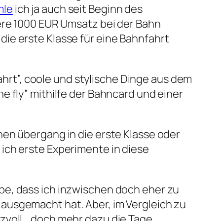
mle
ich ja auch seit Beginn des
tere 1000 EUR Umsatz bei der Bahn
ie erste Klasse für eine Bahnfahrt
fahrt”, coole und stylische Dinge aus dem
e fly” mithilfe der Bahncard und einer
nen übergang in die erste Klasse oder
ich erste Experimente in diese
be, dass ich inzwischen doch eher zu
ausgemacht hat. Aber, im Vergleich zu
zvoll… doch mehr dazu die Tage.