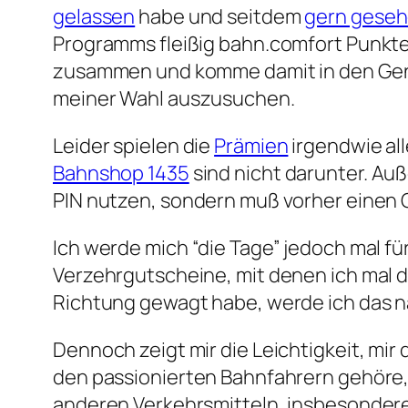
gelassen
habe und seitdem
gern geseh
Programms fleißig bahn.comfort Punkte.
zusammen und komme damit in den Genuß,
meiner Wahl auszusuchen.
Leider spielen die
Prämien
irgendwie all
Bahnshop 1435
sind nicht darunter. Auß
PIN nutzen, sondern muß vorher einen 
Ich werde mich “die Tage” jedoch mal f
Verzehrgutscheine, mit denen ich mal d
Richtung gewagt habe, werde ich das n
Dennoch zeigt mir die Leichtigkeit, m
den passionierten Bahnfahrern gehöre,
anderen Verkehrsmitteln, insbesondere 