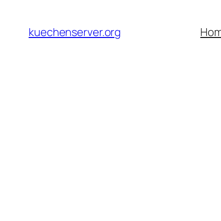
Skip
to
kuechenserver.org
Ho
content