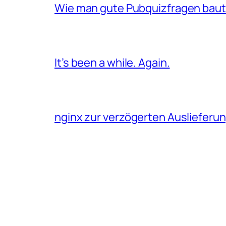
Wie man gute Pubquizfragen baut 
It’s been a while. Again.
nginx zur verzögerten Auslieferu