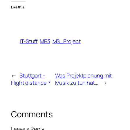
Like this:
IT-Stuff
MP3
MS_Project
←
Stuttgart –
Was Projektplanung mit
Flight distance ?
Musik zu tun hat…
→
Comments
Leave a Reply