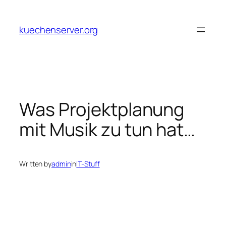
Skip
to
kuechenserver.org
content
Was Projektplanung
mit Musik zu tun hat…
Written by
admin
in
IT-Stuff