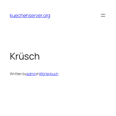
Skip
to
kuechenserver.org
content
Krüsch
Written by
admin
in
Wörterbuch