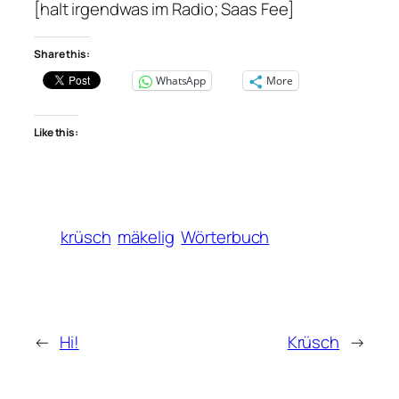
[halt irgendwas im Radio; Saas Fee]
Share this:
WhatsApp
More
Like this:
krüsch
mäkelig
Wörterbuch
←
Hi!
Krüsch
→