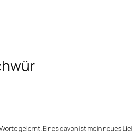
chwür
r Worte gelernt. Eines davon ist mein neues L