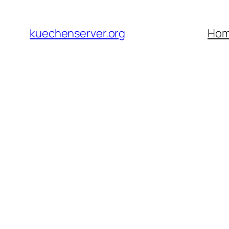
Skip
to
kuechenserver.org
Ho
content