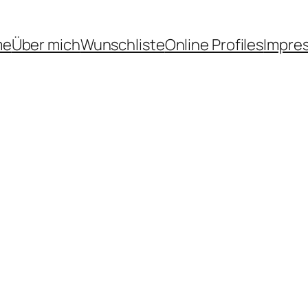
me
Über mich
Wunschliste
Online Profiles
Impre