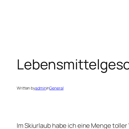
Lebensmittelges
Written by
admin
in
General
Im Skiurlaub habe ich eine Menge tolle