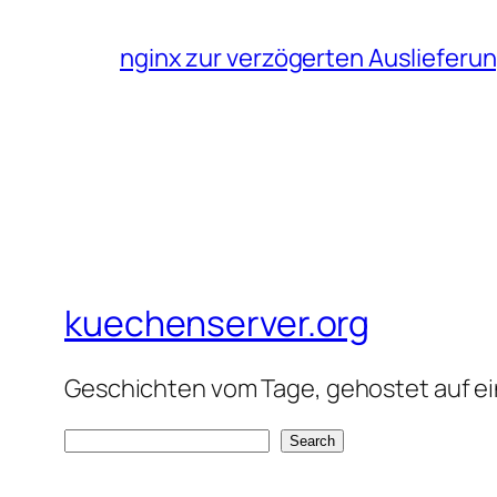
nginx zur verzögerten Auslieferu
kuechenserver.org
Geschichten vom Tage, gehostet auf ein
S
Search
e