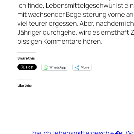
Ich finde, Lebensmittelgeschwür ist ein
mit wachsender Begeisterung vorne an 
viel teurer ergessen. Aber, nachdem ich
Jähriger durchgehe, wird es ernsthaft Ze
bissigen Kommentare hören.
Share this:
WhatsApp
More
Like this:
bauch
lebensmittelgeschw�r
Wö