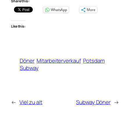
Share this:
WhatsApp
More
Like this:
Döner
Mitarbeiterverkauf
Potsdam
Subway
←
Viel zu alt
Subway Döner
→