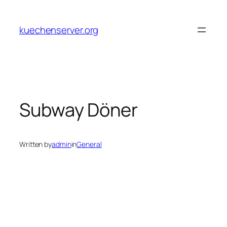
Skip
to
kuechenserver.org
content
Subway Döner
Written by
admin
in
General