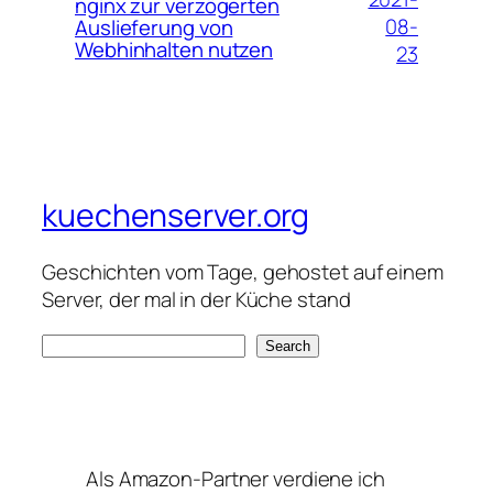
nginx zur verzögerten
08-
Auslieferung von
Webhinhalten nutzen
23
kuechenserver.org
Geschichten vom Tage, gehostet auf einem
Server, der mal in der Küche stand
S
Search
e
a
r
c
Als Amazon-Partner verdiene ich
h