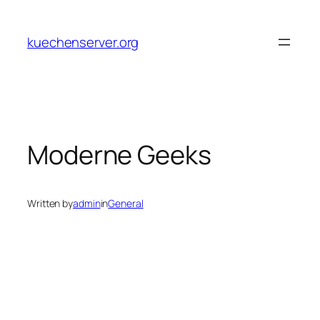
Skip
to
kuechenserver.org
content
Moderne Geeks
Written by
admin
in
General