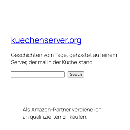
kuechenserver.org
Geschichten vom Tage, gehostet auf einem
Server, der mal in der Küche stand
S
Search
e
a
r
c
Als Amazon-Partner verdiene ich
h
an qualifizierten Einkäufen.