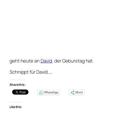
geht heute an
David
, der Geburstag hat.
Schnippt für David…..
Share this:
WhatsApp
More
Like this: