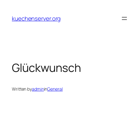
Skip
to
kuechenserver.org
content
Glückwunsch
Written by
admin
in
General