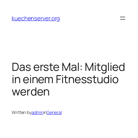
Skip
to
kuechenserver.org
content
Das erste Mal: Mitglied
in einem Fitnesstudio
werden
Written by
admin
in
General