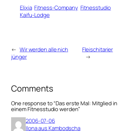
Elixia
Fitness-Company
Fitnesstudio
Kaifu-Lodge
←
Wir werden alle nich
Fleischitarier
jünger
→
Comments
One response to “Das erste Mal: Mitglied in
einem Fitnesstudio werden”
2006-07-06
Ilona aus Kambodscha