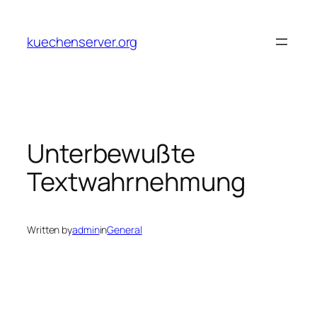
Skip
to
kuechenserver.org
content
Unterbewußte
Textwahrnehmung
Written by
admin
in
General