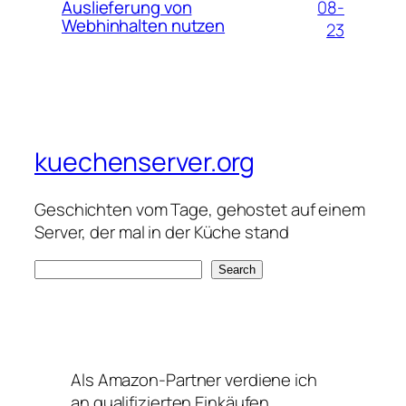
08-
Auslieferung von
Webhinhalten nutzen
23
kuechenserver.org
Geschichten vom Tage, gehostet auf einem
Server, der mal in der Küche stand
S
Search
e
a
r
c
Als Amazon-Partner verdiene ich
h
an qualifizierten Einkäufen.