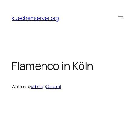
Skip
to
kuechenserver.org
content
Flamenco in Köln
Written by
admin
in
General