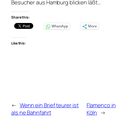
Besucher aus Hamburg blicken läßt…
Share this:
WhatsApp
More
Like this:
←
Wenn ein Brief teurer ist
Flamenco in
als ne Bahnfahrt
Köln
→