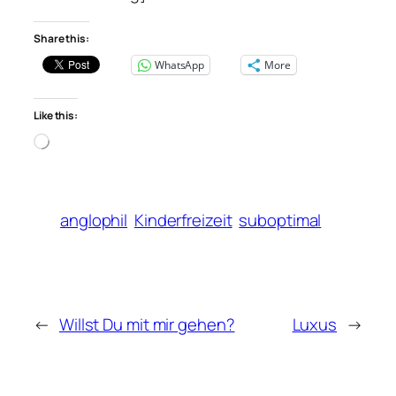
Share this:
WhatsApp
More
Like this:
Loading…
anglophil
Kinderfreizeit
suboptimal
←
Willst Du mit mir gehen?
Luxus
→