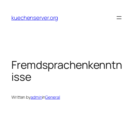
Skip
to
kuechenserver.org
content
Fremdsprachenkenntn
isse
Written by
admin
in
General