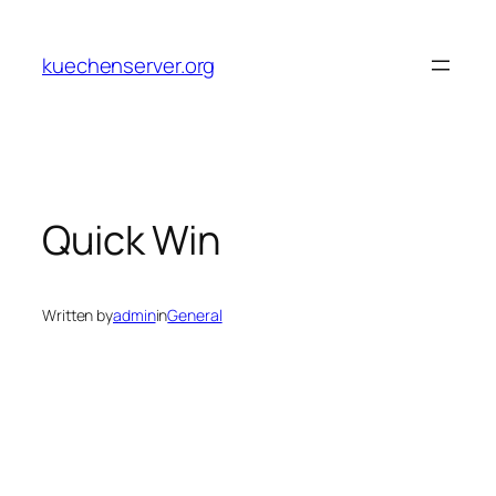
Skip
to
kuechenserver.org
content
Quick Win
Written by
admin
in
General