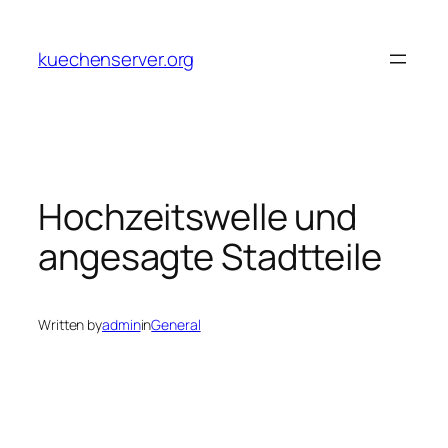
Skip
to
kuechenserver.org
content
Hochzeitswelle und
angesagte Stadtteile
Written by
admin
in
General