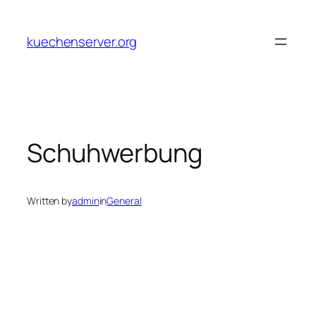
Skip
to
kuechenserver.org
content
Schuhwerbung
Written by
admin
in
General