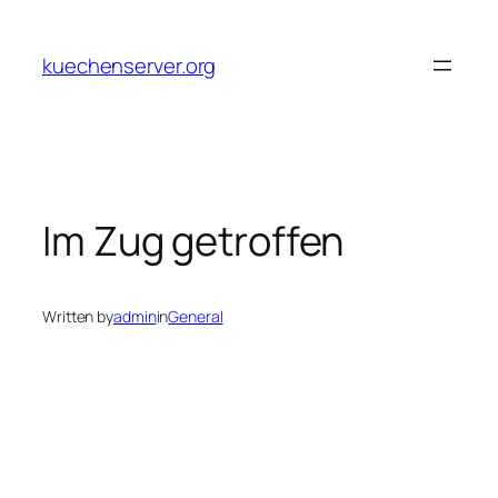
Skip
to
kuechenserver.org
content
Im Zug getroffen
Written by
admin
in
General