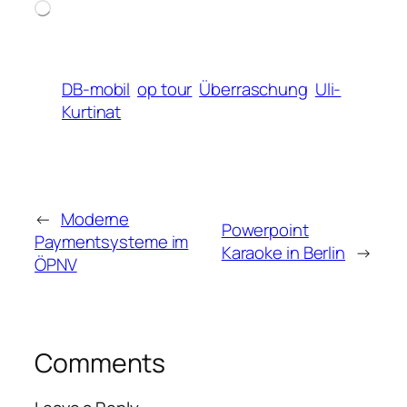
Loading…
DB-mobil
op tour
Überraschung
Uli-
Kurtinat
←
Moderne
Powerpoint
Paymentsysteme im
Karaoke in Berlin
→
ÖPNV
Comments