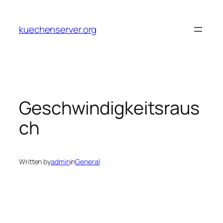
Skip
to
kuechenserver.org
content
Geschwindigkeitsraus
ch
Written by
admin
in
General