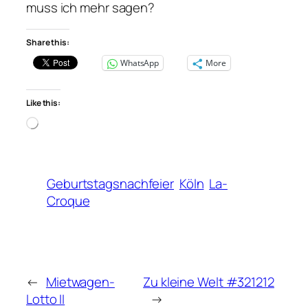
muss ich mehr sagen?
Share this:
WhatsApp
More
Like this:
Loading…
Geburtstagsnachfeier
Köln
La-
Croque
←
Mietwagen-
Zu kleine Welt #321212
Lotto II
→