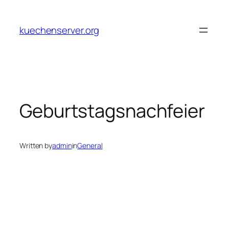
Skip
to
kuechenserver.org
content
Geburtstagsnachfeier
Written by
admin
in
General