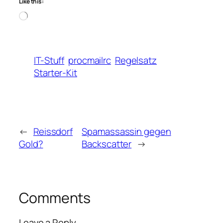
Like this:
Loading…
IT-Stuff
procmailrc
Regelsatz
Starter-Kit
←
Reissdorf
Spamassassin gegen
Gold?
Backscatter
→
Comments
Leave a Reply