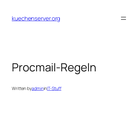
Skip
to
kuechenserver.org
content
Procmail-Regeln
Written by
admin
in
IT-Stuff