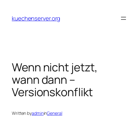
Skip
to
kuechenserver.org
content
Wenn nicht jetzt,
wann dann –
Versionskonflikt
Written by
admin
in
General