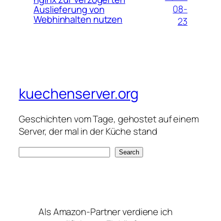
08-
Auslieferung von
Webhinhalten nutzen
23
kuechenserver.org
Geschichten vom Tage, gehostet auf einem
Server, der mal in der Küche stand
S
Search
e
a
r
c
Als Amazon-Partner verdiene ich
h