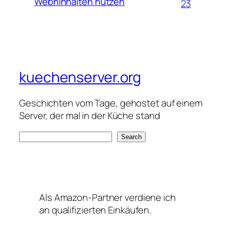
Webhinhalten nutzen
23
kuechenserver.org
Geschichten vom Tage, gehostet auf einem
Server, der mal in der Küche stand
S
Search
e
a
r
c
Als Amazon-Partner verdiene ich
h
an qualifizierten Einkäufen.