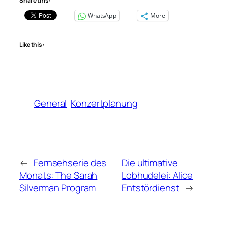
Share this:
WhatsApp
More
Like this:
General
Konzertplanung
←
Fernsehserie des
Die ultimative
Monats: The Sarah
Lobhudelei: Alice
Silverman Program
Entstördienst
→