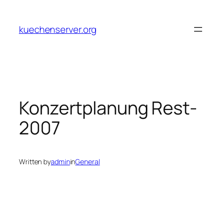
Skip
to
kuechenserver.org
content
Konzertplanung Rest-
2007
Written by
admin
in
General