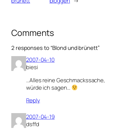
brünett
bloggen
→
Comments
2 responses to “Blond und brünett”
2007-04-10
biesi
…Alles reine Geschmackssache,
würde ich sagen…
Reply
2007-04-19
dsffd