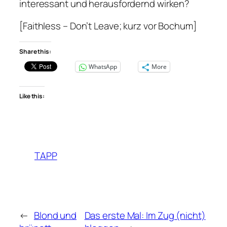
interessant und herausfordernd wirken?
[Faithless – Don’t Leave; kurz vor Bochum]
Share this:
WhatsApp
More
Like this:
TAPP
←
Blond und
Das erste Mal: Im Zug (nicht)