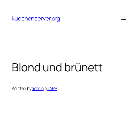
Skip
to
kuechenserver.org
content
Blond und brünett
Written by
admin
in
TAPP