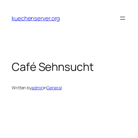
Skip
to
kuechenserver.org
content
Café Sehnsucht
Written by
admin
in
General