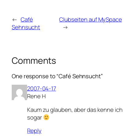
←
Café
Clubseiten auf MySpace
Sehnsucht
→
Comments
One response to “Café Sehnsucht”
2007-04-17
Rene H
Kaum zu glauben, aber das kenne ich
sogar
Reply