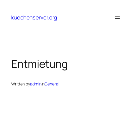
Skip
to
kuechenserver.org
content
Entmietung
Written by
admin
in
General