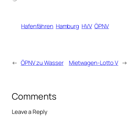
Hafenfähren
Hamburg
HVV
ÖPNV
←
ÖPNV zu Wasser
Mietwagen-Lotto V
→
Comments
Leave a Reply