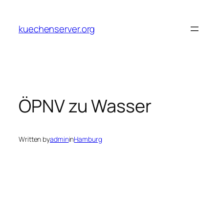
Skip
to
kuechenserver.org
content
ÖPNV zu Wasser
Written by
admin
in
Hamburg