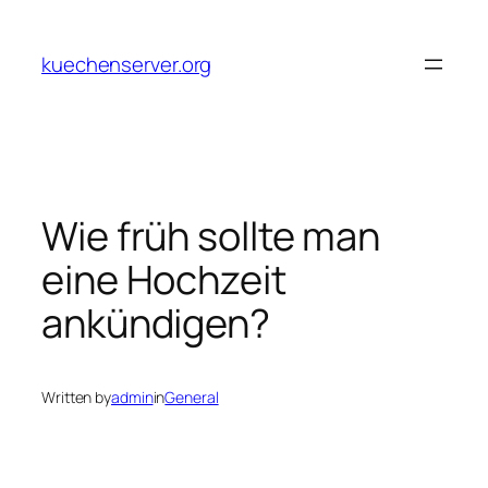
Skip
to
kuechenserver.org
content
Wie früh sollte man
eine Hochzeit
ankündigen?
Written by
admin
in
General