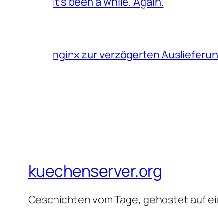
It’s been a while. Again.
nginx zur verzögerten Auslieferu
kuechenserver.org
Geschichten vom Tage, gehostet auf ein