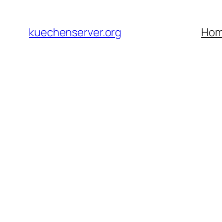
Skip
to
kuechenserver.org
Ho
content