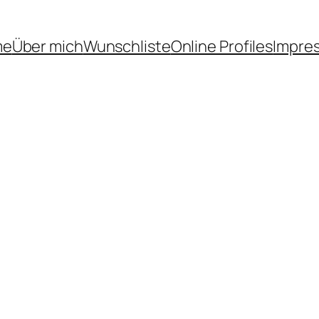
me
Über mich
Wunschliste
Online Profiles
Impre