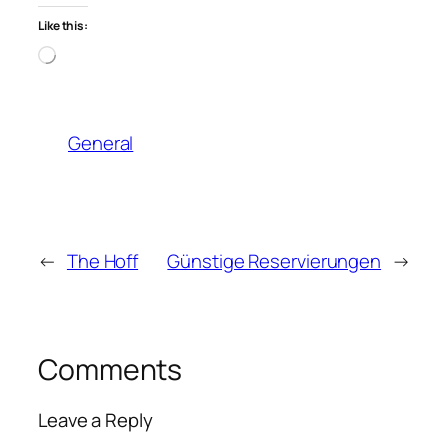
Like this:
Loading…
General
←
The Hoff
Günstige Reservierungen
→
Comments
Leave a Reply