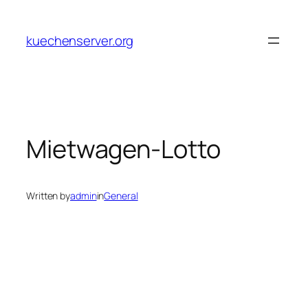
Skip
to
kuechenserver.org
content
Mietwagen-Lotto
Written by
admin
in
General