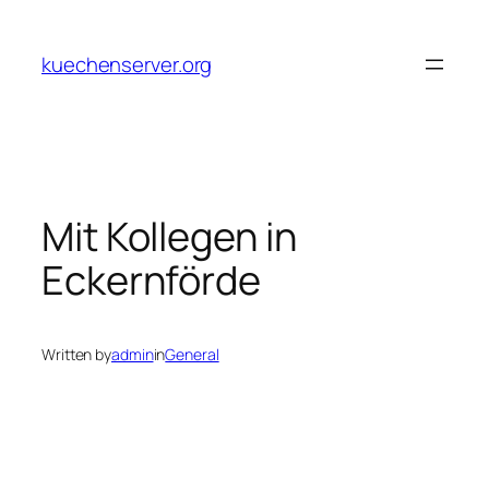
Skip
to
kuechenserver.org
content
Mit Kollegen in
Eckernförde
Written by
admin
in
General