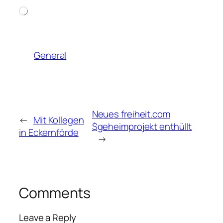
Loading…
General
Neues freiheit.com
←
Mit Kollegen
$geheimprojekt enthüllt
in Eckernförde
→
Comments
Leave a Reply